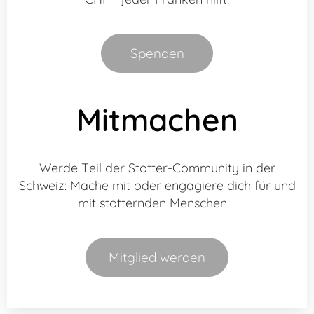
Wichtig
: Jede:r stotternde Mensch ist
einzigartig: Was dem einen Mensch hilft,
Spenden
kann für einen anderen nicht hilfreich sein.
Wir empfehlen: Gehe offen und neugierig
auf die Personen zu und frage am besten
Mitmachen
nach, was sie in dem Moment brauchen!
Werde Teil der Stotter-Community in der
Schweiz: Mache mit oder engagiere dich für und
mit stotternden Menschen!
Mitglied werden